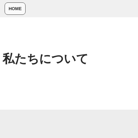
HOME
コ
ン
テ
ン
ツ
私たちについて
へ
ス
キ
ッ
プ