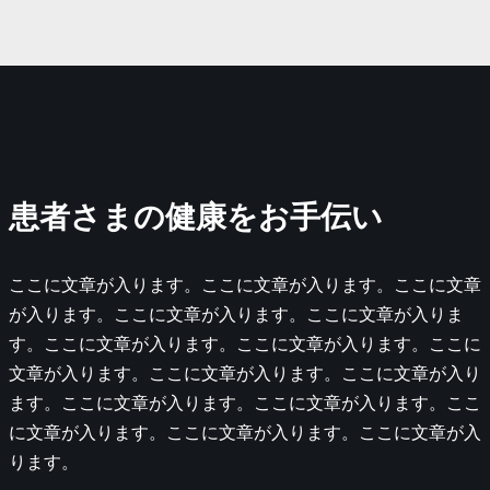
患者さまの健康をお手伝い
ここに文章が入ります。ここに文章が入ります。ここに文章
が入ります。ここに文章が入ります。ここに文章が入りま
す。ここに文章が入ります。ここに文章が入ります。ここに
文章が入ります。ここに文章が入ります。ここに文章が入り
ます。ここに文章が入ります。ここに文章が入ります。ここ
に文章が入ります。ここに文章が入ります。ここに文章が入
ります。