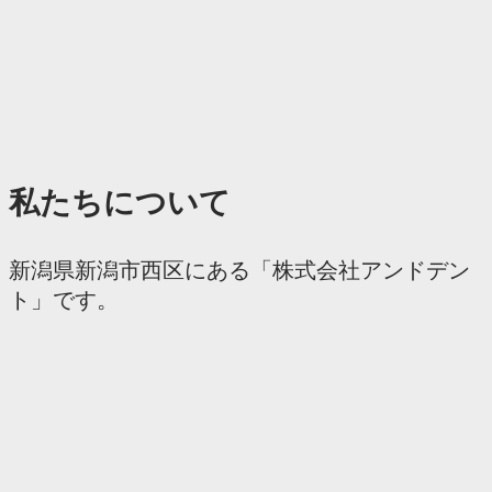
私たちについて
新潟県新潟市西区にある「株式会社アンドデン
ト」です。