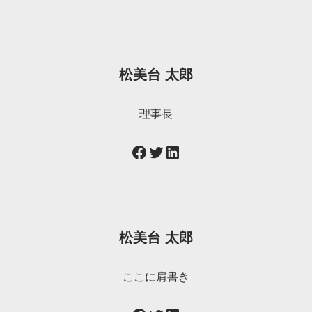
松美台 太郎
理事長
松美台 太郎
ここに肩書き