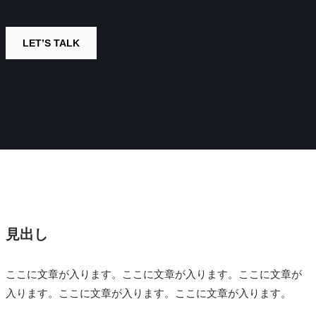
LET’S TALK
見出し
ここに文章が入ります。ここに文章が入ります。ここに文章が
入ります。ここに文章が入ります。ここに文章が入ります。